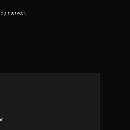
e og nærvær.
r.