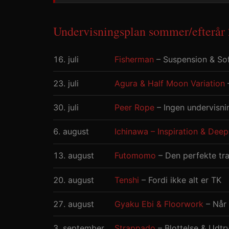
Undervisningsplan sommer/efterår
16. juli
Fisherman
– Suspension & So
23. juli
Agura & Half Moon Variation
30. juli
Peer Rope
– Ingen undervisni
6. august
Ichinawa – Inspiration & Deep
13. august
Futomomo
– Den perfekte tra
20. august
Tenshi
– Fordi ikke alt er TK
27. august
Gyaku Ebi & Floorwork
– Når 
3. september
Strappado
– Blottelse & Udtr