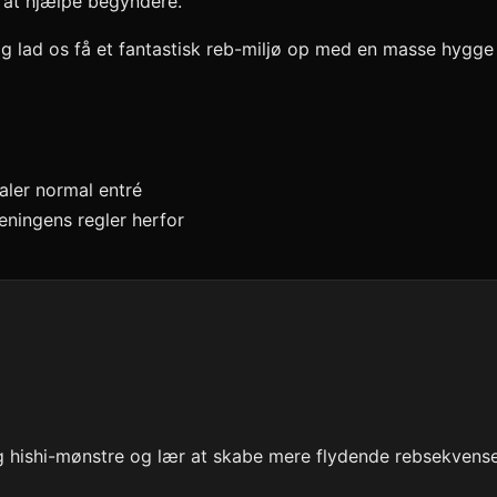
il at hjælpe begyndere.
og lad os få et fantastisk reb-miljø op med en masse hygg
ler normal entré
eningens regler herfor
 hishi-mønstre og lær at skabe mere flydende rebsekvense