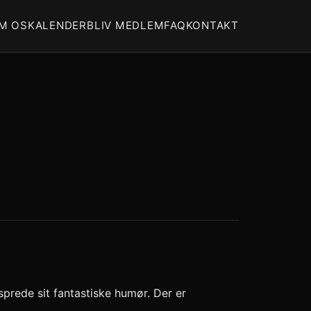
M OS
KALENDER
BLIV MEDLEM
FAQ
KONTAKT
 sprede sit fantastiske humør. Der er