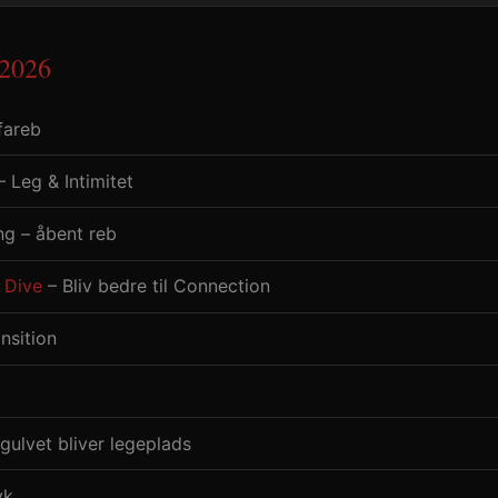
 2026
fareb
– Leg & Intimitet
ng – åbent reb
 Dive
– Bliv bedre til Connection
nsition
gulvet bliver legeplads
yk