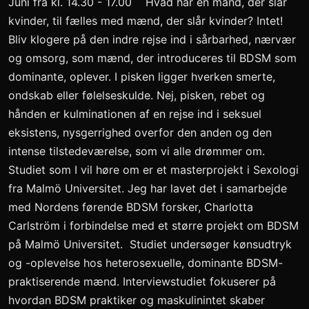
Juni fra kl. 14.30 - 17.00 Hvad har en mand, der slår
kvinder, til fælles med mænd, der slår kvinder? Intet!
Bliv klogere på den indre rejse ind i sårbarhed, nærvær
og omsorg, som mænd, der introduceres til BDSM som
dominante, oplever. I pisken ligger hverken smerte,
ondskab eller følelseskulde. Nej, pisken, rebet og
hånden er kulminationen af ​​en rejse ind i seksuel
eksistens, nysgerrighed overfor den anden og den
intense tilstedeværelse, som vi alle drømmer om.
Studiet som I vil høre om er et masterprojekt i Sexologi
fra Malmö Universitet. Jeg har lavet det i samarbejde
med Nordens førende BDSM forsker, Charlotta
Carlström i forbindelse med et større projekt om BDSM
på Malmö Universitet. Studiet undersøger kønsudtryk
og -oplevelse hos heterosexuelle, dominante BDSM-
praktiserende mænd. Interviewstudiet fokuserer på
hvordan BDSM praktiker og maskulinintet skaber