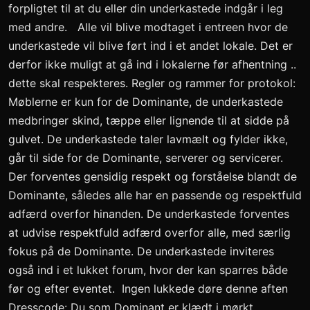
forpligtet til at du eller din underkastede indgår i leg
med andre. Alle vil blive modtaget i entreen hvor de
underkastede vil blive ført ind i et andet lokale. Det er
derfor ikke muligt at gå ind i lokalerne før afhentning ..
dette skal respekteres. Regler og rammer for protokol:
Møblerne er kun for de Dominante, de underkastede
medbringer skind, tæppe eller lignende til at sidde på
gulvet. De underkastede taler lavmælt og fylder ikke,
går til side for de Dominante, serverer og servicerer.
Der forventes gensidig respekt og forståelse blandt de
Dominante, således alle har en passende og respektfuld
adfærd overfor hinanden. De underkastede forventes
at udvise respektfuld adfærd overfor alle, med særlig
fokus på de Dominante. De underkastede inviteres
også ind i et lukket forum, hvor der kan sparres både
før og efter eventet. Ingen lukkede døre denne aften
Dresscode: Du som Dominant er klædt i mørkt